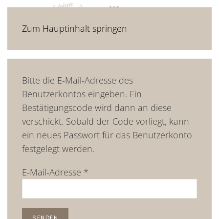
Zum Hauptinhalt springen
Bitte die E-Mail-Adresse des
Benutzerkontos eingeben. Ein
Bestätigungscode wird dann an diese
verschickt. Sobald der Code vorliegt, kann
ein neues Passwort für das Benutzerkonto
festgelegt werden.
E-Mail-Adresse
*
SENDEN