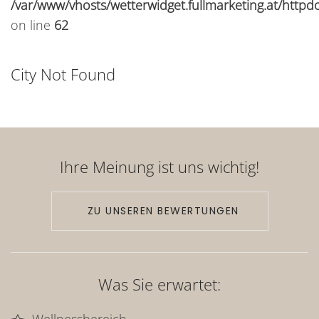
/var/www/vhosts/wetterwidget.fullmarketing.at/httpd
on line
62
City Not Found
Ihre Meinung ist uns wichtig!
ZU UNSEREN BEWERTUNGEN
Was Sie erwartet: