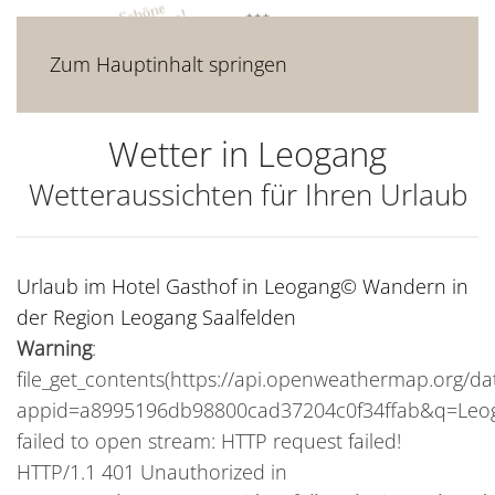
Zum Hauptinhalt springen
Wetter in Leogang
Wetteraussichten für Ihren Urlaub
Urlaub im Hotel Gasthof in Leogang
© Wandern in
der Region Leogang Saalfelden
Warning
:
file_get_contents(https://api.openweathermap.org/dat
appid=a8995196db98800cad37204c0f34ffab&q=Leog
failed to open stream: HTTP request failed!
HTTP/1.1 401 Unauthorized in