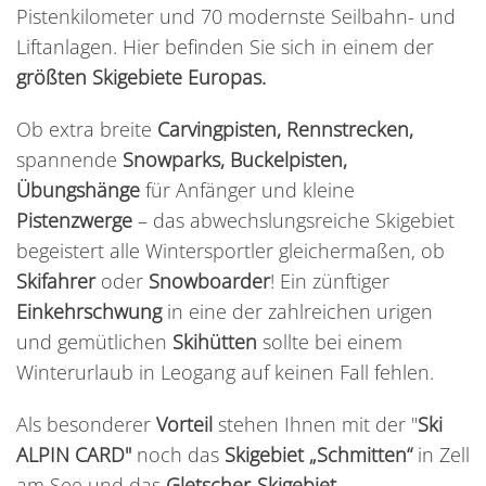
Pistenkilometer und 70 modernste Seilbahn- und
Liftanlagen. Hier befinden Sie sich in einem der
größten Skigebiete Europas.
Ob extra breite
Carvingpisten, Rennstrecken,
spannende
Snowparks, Buckelpisten,
Übungshänge
für Anfänger und kleine
Pistenzwerge
– das abwechslungsreiche Skigebiet
begeistert alle Wintersportler gleichermaßen, ob
Skifahrer
oder
Snowboarder
! Ein zünftiger
Einkehrschwung
in eine der zahlreichen urigen
und gemütlichen
Skihütten
sollte bei einem
Winterurlaub in Leogang auf keinen Fall fehlen.
Als besonderer
Vorteil
stehen Ihnen mit der "
Ski
ALPIN CARD"
noch das
Skigebiet „Schmitten“
in Zell
am See und das
Gletscher-Skigebiet