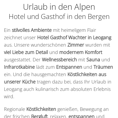
Urlaub in den Alpen
Hotel und Gasthof in den Bergen
Ein
stilvolles
Ambiente
mit heimeligem Flair
zeichnet unser
Hotel Gasthof Wachter in Leogang
aus. Unsere wunderschönen
Zimmer
wurden mit
viel Liebe zum Detail
und
modernem Komfort
ausgestattet. Der
Wellnessbereich
mit
Sauna
und
Infrarotkabine
lädt zum
Entspannen
und
Träumen
ein. Und die hausgemachten
Köstlichkeiten aus
unserer Küche
tragen dazu bei, dass Ihr Urlaub in
Leogang auch kulinarisch zum absoluten Erlebnis
wird.
Regionale
Köstlichkeiten
genießen, Bewegung an
der frischen
Bergluft
, relaxen,
entspannen
und