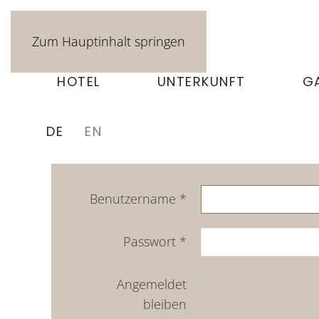
Zum Hauptinhalt springen
HOTEL
UNTERKUNFT
G
DE
EN
Benutzername
*
Passwort
*
Angemeldet
bleiben